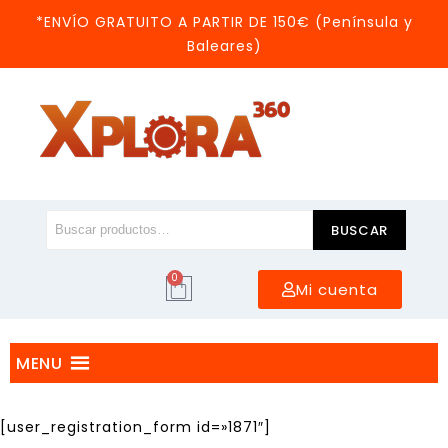
*ENVÍO GRATUITO A PARTIR DE 150€ (Península y
Baleares)
BUSCAR
0
Mi cuenta
MENU
[user_registration_form id=»1871″]