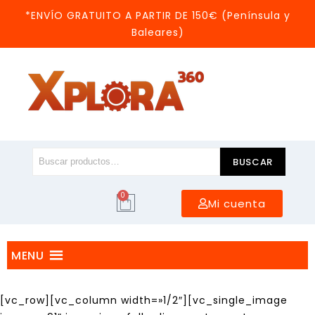
*ENVÍO GRATUITO A PARTIR DE 150€ (Península y
Baleares)
BUSCAR
0
Mi cuenta
MENU
[vc_row][vc_column width=»1/2″][vc_single_image