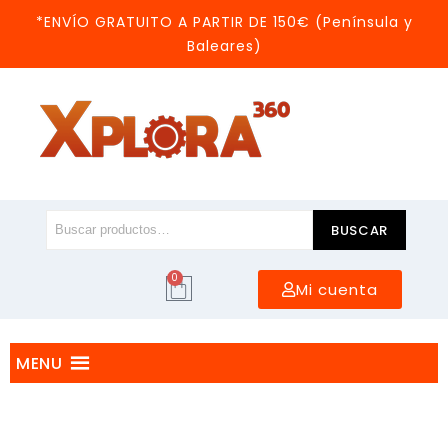
*ENVÍO GRATUITO A PARTIR DE 150€ (Península y
Baleares)
BUSCAR
0
Mi cuenta
MENU