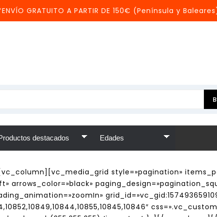
*ENVÍO GRATUITO A PARTIR DE 150€ (Península y Baleares
[vc_column][vc_media_grid style=»pagination» items_
t» arrows_color=»black» paging_design=»pagination_sq
oading_animation=»zoomIn» grid_id=»vc_gid:1574936591
854,10852,10849,10844,10855,10845,10846″ css=».vc_cust