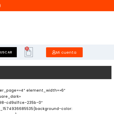
)
0
Mi cuenta
BUSCAR
per_page=»4″ element_width=»6″
uare_dark»
098-cd9a1fce-235b-0″
om_1574936685535{background-color: