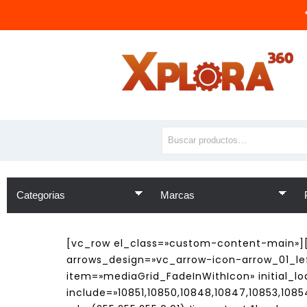
[vc_row el_class=»custom-content-main»]
arrows_design=»vc_arrow-icon-arrow_01_lef
item=»mediaGrid_FadeInWithIcon» initial_l
include=»10851,10850,10848,10847,10853,10