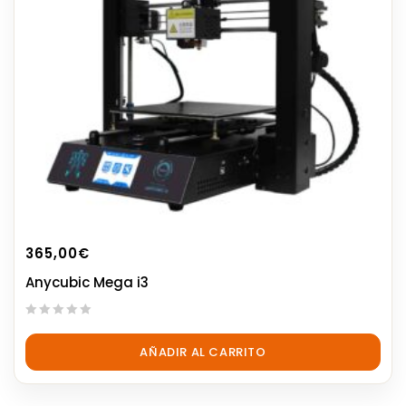
365,00
€
Anycubic Mega i3
0
out
AÑADIR AL CARRITO
of
5