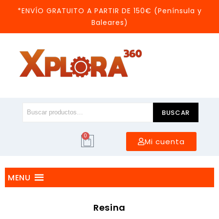
*ENVÍO GRATUITO A PARTIR DE 150€ (Península y
Baleares)
BUSCAR
0
Mi cuenta
MENU
Resina