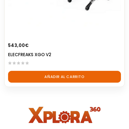
543,00
€
ELECFREAKS XGO V2
0
out
AÑADIR AL CARRITO
of
5