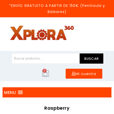
*ENVÍO GRATUITO A PARTIR DE 150€ (Península y
Baleares)
BUSCAR
0
Mi cuenta
MENU
Raspberry