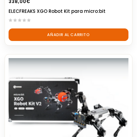
338,00
€
ELECFREAKS XGO Robot Kit para micro:bit
0
out
AÑADIR AL CARRITO
of
5