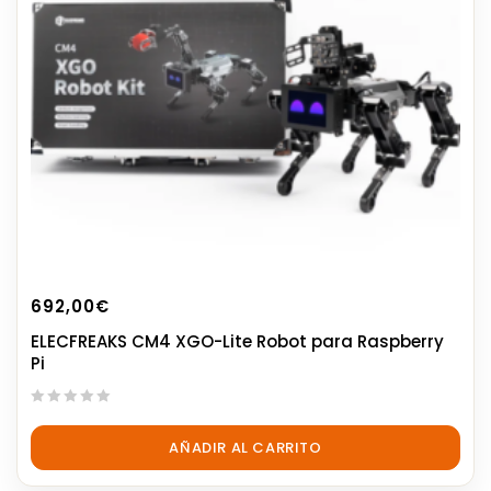
692,00
€
ELECFREAKS CM4 XGO-Lite Robot para Raspberry
Pi
0
out
AÑADIR AL CARRITO
of
5