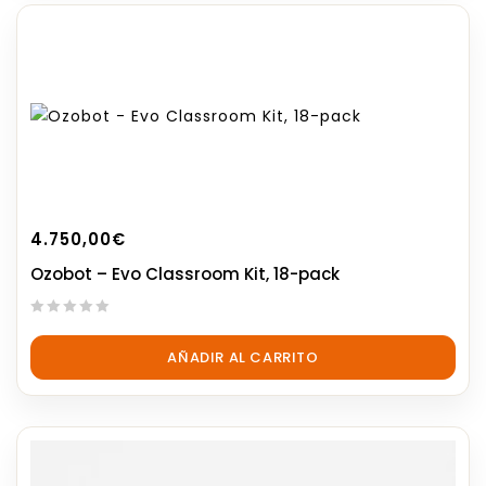
4.750,00
€
Ozobot – Evo Classroom Kit, 18-pack
0
out
AÑADIR AL CARRITO
of
5