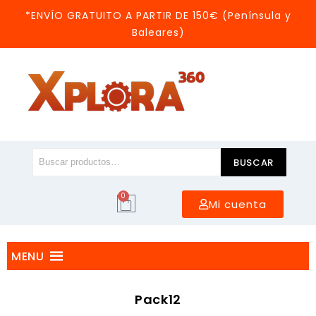
*ENVÍO GRATUITO A PARTIR DE 150€ (Península y
Baleares)
BUSCAR
0
Mi cuenta
MENU
Pack12