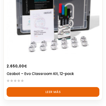
2.650,00
€
Ozobot – Evo Classroom Kit, 12-pack
0
out
LEER MÁS
of
5