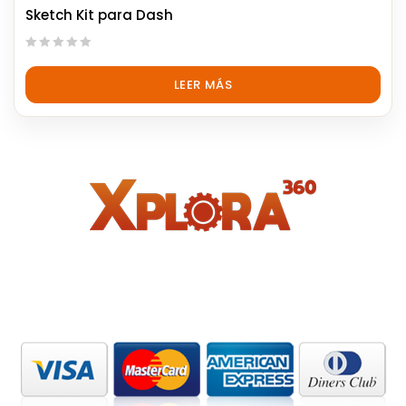
Sketch Kit para Dash
0
out
LEER MÁS
of
5