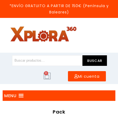
*ENVÍO GRATUITO A PARTIR DE 150€ (Península y
Baleares)
BUSCAR
0
Mi cuenta
MENU
Pack