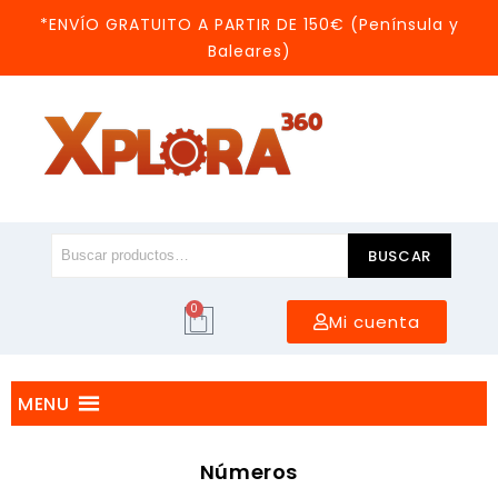
*ENVÍO GRATUITO A PARTIR DE 150€ (Península y
Baleares)
BUSCAR
0
Mi cuenta
MENU
Números