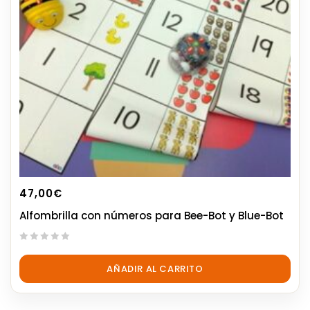
47,00
€
Alfombrilla con números para Bee-Bot y Blue-Bot
0
out
AÑADIR AL CARRITO
of
5