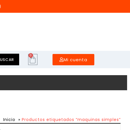
)
0
Mi cuenta
BUSCAR
Inicio
»
Productos etiquetados “maquinas simples”