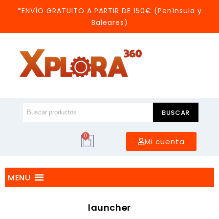
*ENVÍO GRATUITO A PARTIR DE 150€ (Península y
Baleares)
BUSCAR
0
Mi cuenta
MENU
launcher