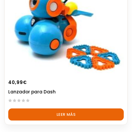
40,99
€
Lanzador para Dash
0
out
LEER MÁS
of
5