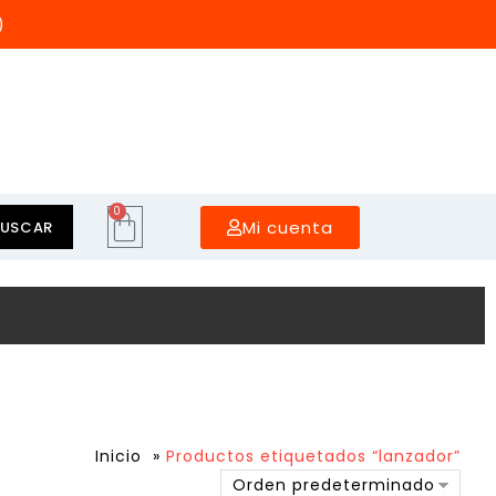
)
0
Mi cuenta
BUSCAR
Inicio
»
Productos etiquetados “lanzador”
Orden predeterminado