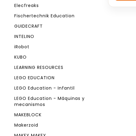
5
Elecfreaks
Fischertechnik Education
GUIDECRAFT
INTELINO
iRobot
KUBO
LEARNING RESOURCES
LEGO EDUCATION
LEGO Education - Infantil
LEGO Education - Máquinas y
mecanismos
MAKEBLOCK
Makerzoid
MAKEY MAKEY