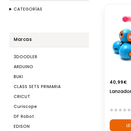
CATEGORÍAS
Marcas
3DOODLER
ARDUINO
BUKI
40,99
€
CLASS SETS PRIMARIA
Lanzador
CRICUT
Curiscope
DF Robot
0
out
L
EDISON
of