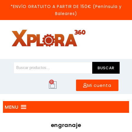
*ENVÍO GRATUITO A PARTIR DE 150€ (Península y
Baleares)
BUSCAR
0
Mi cuenta
MENU
engranaje