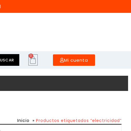
)
0
Mi cuenta
BUSCAR
Inicio
»
Productos etiquetados “electricidad”