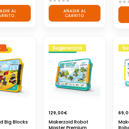
0
0
ADIR AL
AÑADIR AL
out
out
ARRITO
CARRITO
of
of
5
5
o
Sugerencia
Su
129,00
€
69,
d Big Blocks
Makerzoid Robot
Make
Master Premium
Rob