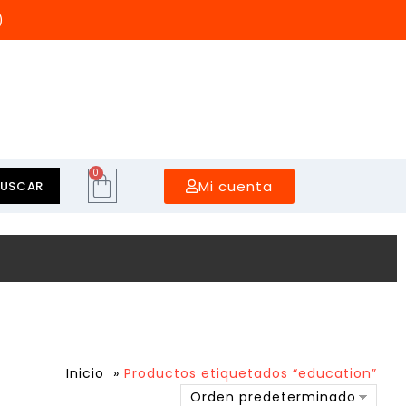
)
0
Mi cuenta
BUSCAR
Inicio
»
Productos etiquetados “education”
Orden predeterminado