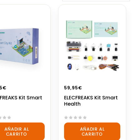
5
€
59,95
€
FREAKS Kit Smart
ELECFREAKS Kit Smart
Health
0
AÑADIR AL
AÑADIR AL
out
CARRITO
CARRITO
of