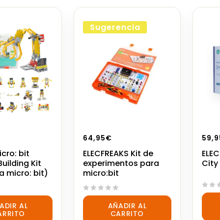
Sugerencia
64,95
€
59,9
icro: bit
ELECFREAKS Kit de
ELEC
uilding Kit
experimentos para
City
a micro: bit)
micro:bit
0
0
out
ADIR AL
AÑADIR AL
out
of
ARRITO
CARRITO
of