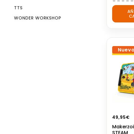
0
TTS
AÑ
out
C
of
WONDER WORKSHOP
5
Nuev
49,95
€
Makerzoi
STEAM