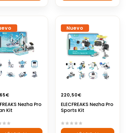
5
uevo
Nuevo
,65
€
220,50
€
FREAKS Nezha Pro
ELECFREAKS Nezha Pro
n Kit
Sports Kit
0