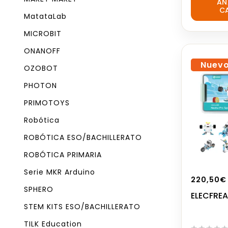
AÑ
out
C
of
MatataLab
5
MICROBIT
ONANOFF
Nuev
OZOBOT
PHOTON
PRIMOTOYS
Robótica
ROBÓTICA ESO/BACHILLERATO
ROBÓTICA PRIMARIA
Serie MKR Arduino
220,50
€
SPHERO
ELECFREA
STEM KITS ESO/BACHILLERATO
TILK Education