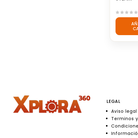
0
AÑ
out
C
of
5
LEGAL
Aviso legal
Terminos y
Condicione
Informació