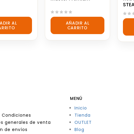
STE
0
0
ADIR AL
AÑADIR AL
out
out
ARRITO
CARRITO
of
of
5
5
MENÚ
Inicio
 Condiciones
Tienda
s generales de venta
OUTLET
n de envíos
Blog