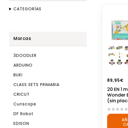
CATEGORÍAS
Marcas
3DOODLER
ARDUINO
BUKI
89,95
€
CLASS SETS PRIMARIA
20 EN 1 m
CRICUT
Wonder B
(sin plac
Curiscope
DF Robot
0
AÑ
out
EDISON
C
of