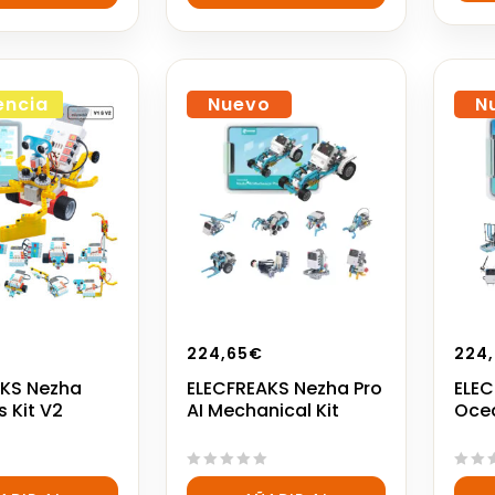
5
5
encia
Nuevo
N
224,65
€
224
AKS Nezha
ELECFREAKS Nezha Pro
ELEC
s Kit V2
AI Mechanical Kit
Ocea
0
0