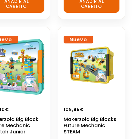
AÑADIR AL
AÑADIR AL
out
CARRITO
CARRITO
of
5
uevo
Nuevo
00
€
109,95
€
rzoid Big Block
Makerzoid Big Blocks
re Mechanic
Future Mechanic
tch Junior
STEAM