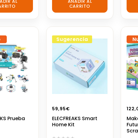
ADIR AL
AÑADIR AL
out
out
ARRITO
CARRITO
of
of
5
5
o
Sugerencia
N
59,95
€
122,
KS Prueba
ELECFREAKS Smart
Make
Home Kit
Futu
Scra