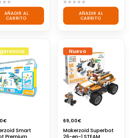
0
AÑADIR AL
AÑADIR AL
out
CARRITO
CARRITO
of
5
gerencia
Nuevo
00
€
69,00
€
rzoid Smart
Makerzoid Superbot
ot Premium
26-en-1 STEAM