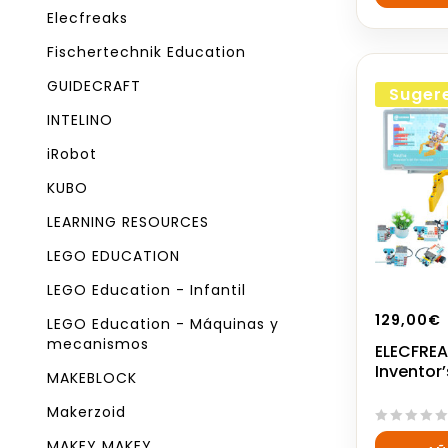
5
Elecfreaks
Fischertechnik Education
GUIDECRAFT
Suger
INTELINO
iRobot
KUBO
LEARNING RESOURCES
LEGO EDUCATION
LEGO Education - Infantil
129,00
€
LEGO Education - Máquinas y
mecanismos
ELECFRE
Inventor’
MAKEBLOCK
Makerzoid
0
MAKEY MAKEY