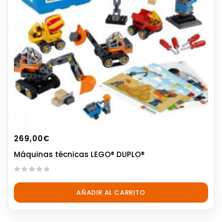
269,00
€
Máquinas técnicas LEGO® DUPLO®
0
out
AÑADIR AL CARRITO
of
5