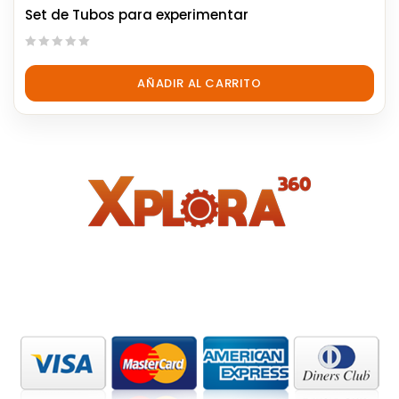
Set de Tubos para experimentar
0
out
AÑADIR AL CARRITO
of
5