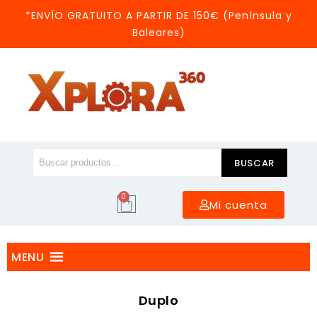
*ENVÍO GRATUITO A PARTIR DE 150€ (Península y
Baleares)
BUSCAR
0
Mi cuenta
MENU
Duplo