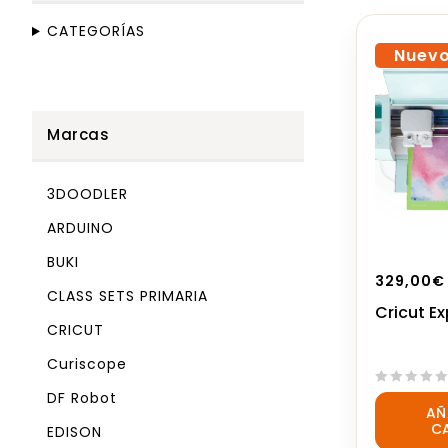
CATEGORÍAS
Nuev
Marcas
3DOODLER
ARDUINO
BUKI
329,00
€
CLASS SETS PRIMARIA
Cricut Ex
CRICUT
Curiscope
DF Robot
0
AÑ
out
C
EDISON
of