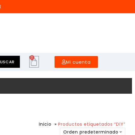
)
0
Mi cuenta
BUSCAR
Inicio
»
Productos etiquetados “DIY”
Orden predeterminado