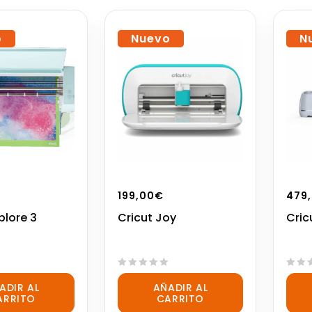
o
Nuevo
N
199,00
€
479
plore 3
Cricut Joy
Cric
0
0
ADIR AL
AÑADIR AL
out
out
ARRITO
CARRITO
of
of