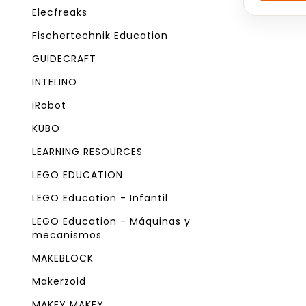
5
Elecfreaks
Fischertechnik Education
GUIDECRAFT
INTELINO
iRobot
KUBO
LEARNING RESOURCES
LEGO EDUCATION
LEGO Education - Infantil
LEGO Education - Máquinas y
mecanismos
MAKEBLOCK
Makerzoid
MAKEY MAKEY