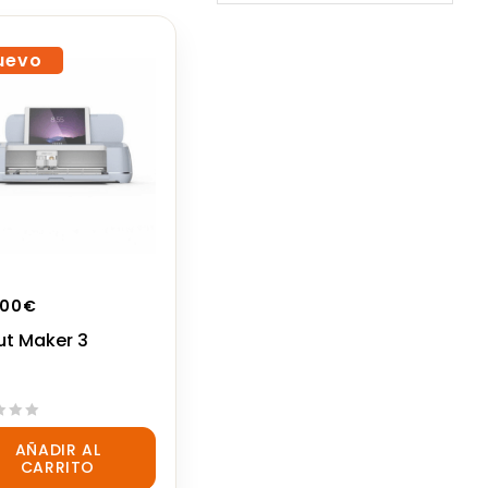
uevo
,00
€
ut Maker 3
AÑADIR AL
CARRITO