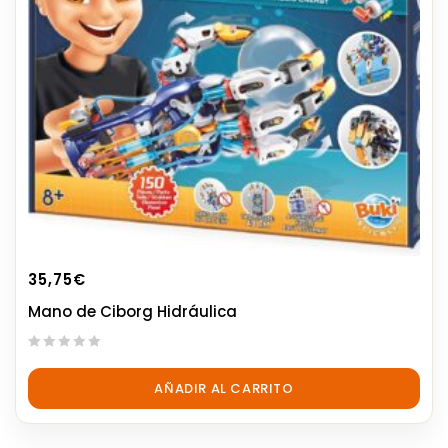
35,75
€
Mano de Ciborg Hidráulica
0
out
AÑADIR AL CARRITO
of
5