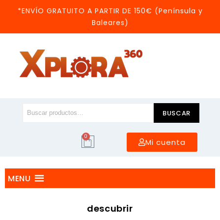
*ENVÍO GRATUITO A PARTIR DE 150€ (Península y
Baleares)
BUSCAR
0
Mi cuenta
MENU
descubrir