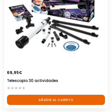
69,95
€
Telescopio 30 actividades
0
out
AÑADIR AL CARRITO
of
5