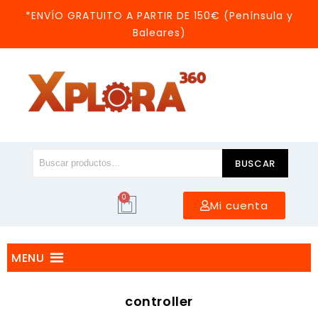
*ENVÍO GRATUITO A PARTIR DE 150€ (Península y
Baleares)
BUSCAR
0
Mi cuenta
MENU
controller