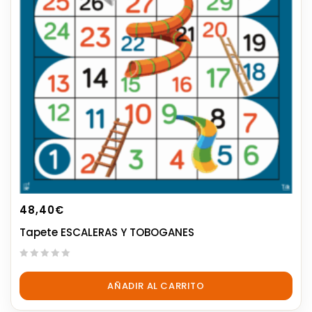
48,40
€
Tapete ESCALERAS Y TOBOGANES
0
out
AÑADIR AL CARRITO
of
5