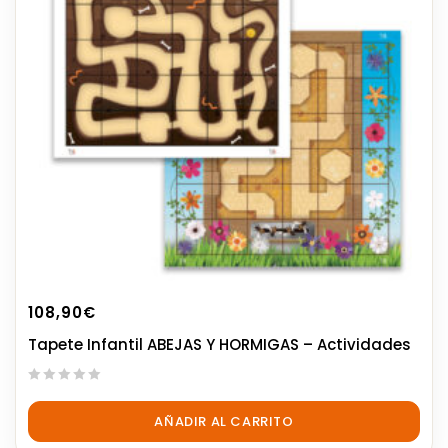
108,90
€
Tapete Infantil ABEJAS Y HORMIGAS – Actividades
0
out
AÑADIR AL CARRITO
of
5