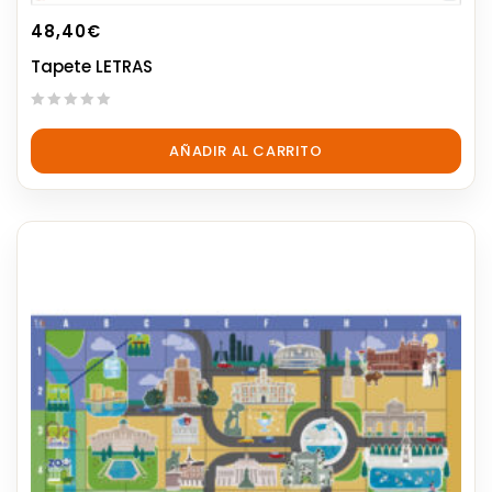
48,40
€
Tapete LETRAS
0
out
AÑADIR AL CARRITO
of
5