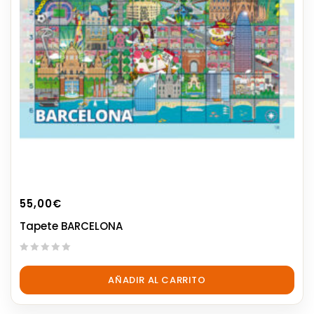
55,00
€
Tapete BARCELONA
0
out
AÑADIR AL CARRITO
of
5