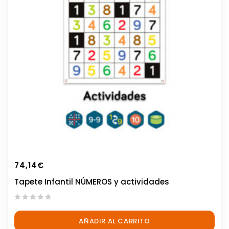
74,14
€
Tapete Infantil NÚMEROS y actividades
0
out
AÑADIR AL CARRITO
of