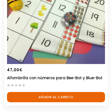
47,00
€
Alfombrilla con números para Bee-Bot y Blue-Bot
0
out
AÑADIR AL CARRITO
of
5