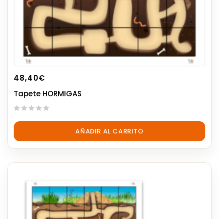
48,40
€
Tapete HORMIGAS
0
out
AÑADIR AL CARRITO
of
5