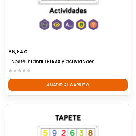
86,84
€
Tapete Infantil LETRAS y actividades
0
out
AÑADIR AL CARRITO
of
5