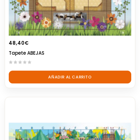
48,40
€
Tapete ABEJAS
0
out
AÑADIR AL CARRITO
of
5