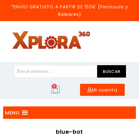
*ENVÍO GRATUITO A PARTIR DE 150€ (Península y
Baleares)
BUSCAR
0
Mi cuenta
MENU
blue-bot