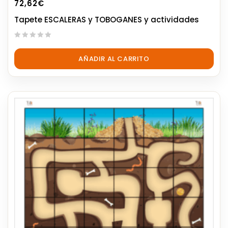
72,62
€
Tapete ESCALERAS y TOBOGANES y actividades
0
out
AÑADIR AL CARRITO
of
5