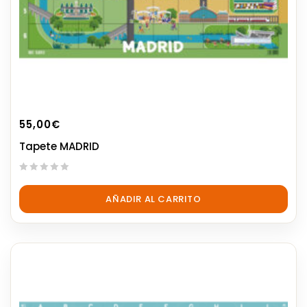
55,00
€
Tapete MADRID
0
out
AÑADIR AL CARRITO
of
5