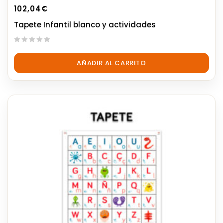
102,04
€
Tapete Infantil blanco y actividades
0
out
AÑADIR AL CARRITO
of
5