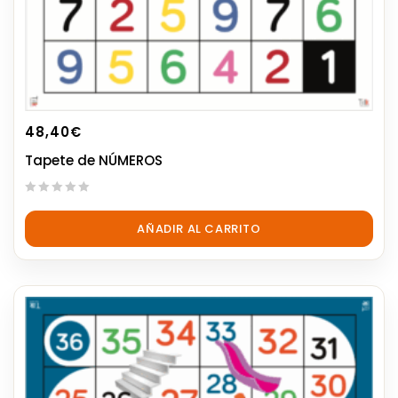
48,40
€
Tapete de NÚMEROS
0
out
AÑADIR AL CARRITO
of
5