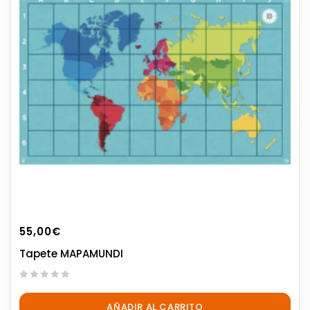
55,00
€
Tapete MAPAMUNDI
0
out
AÑADIR AL CARRITO