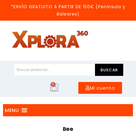
*ENVÍO GRATUITO A PARTIR DE 150€ (Península y
Baleares)
BUSCAR
0
Mi cuenta
MENU
Bee