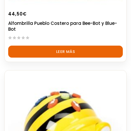
44,50
€
Alfombrilla Pueblo Costero para Bee-Bot y Blue-
Bot
0
out
LEER MÁS
of
5