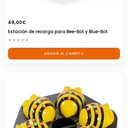
49,00
€
Estación de recarga para Bee-Bot y Blue-Bot
0
out
AÑADIR AL CARRITO
of
5