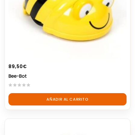
89,50
€
Bee-Bot
0
out
AÑADIR AL CARRITO
of
5