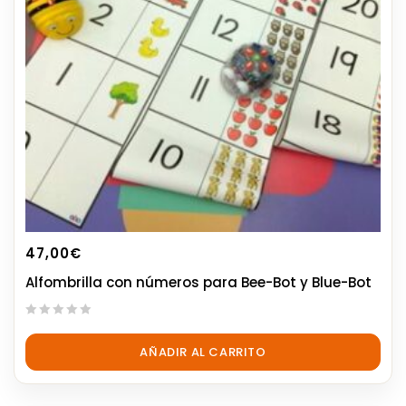
47,00
€
Alfombrilla con números para Bee-Bot y Blue-Bot
0
out
AÑADIR AL CARRITO
of
5