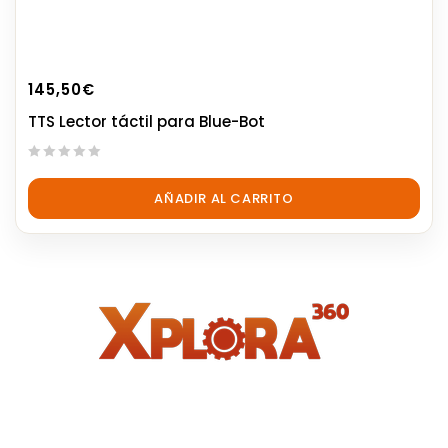
145,50
€
TTS Lector táctil para Blue-Bot
0
out
AÑADIR AL CARRITO
of
5