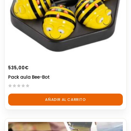
535,00
€
Pack aula Bee-Bot
0
out
AÑADIR AL CARRITO
of
5