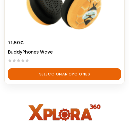
71,50
€
BuddyPhones Wave
0
out
SELECCIONAR OPCIONES
of
5