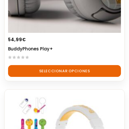
54,99
€
BuddyPhones Play+
0
out
SELECCIONAR OPCIONES
of
5