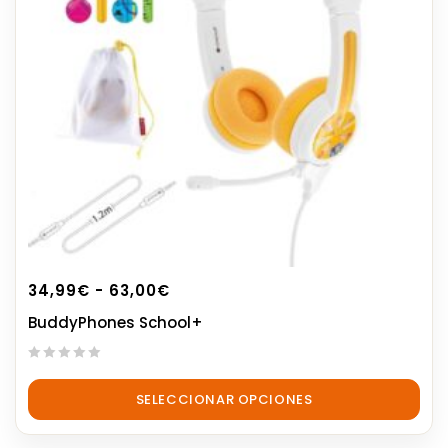
34,99
€
-
63,00
€
BuddyPhones School+
0
out
SELECCIONAR OPCIONES
of
5