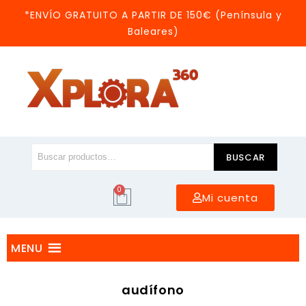
*ENVÍO GRATUITO A PARTIR DE 150€ (Península y
Baleares)
BUSCAR
0
Mi cuenta
MENU
audífono