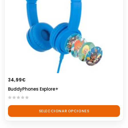
34,99
€
BuddyPhones Explore+
0
out
SELECCIONAR OPCIONES
of
5