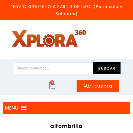
*ENVÍO GRATUITO A PARTIR DE 150€ (Península y
Baleares)
BUSCAR
0
Mi cuenta
MENU
alfombrilla