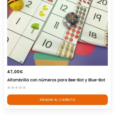
47,00
€
Alfombrilla con números para Bee-Bot y Blue-Bot
0
out
AÑADIR AL CARRITO
of
5