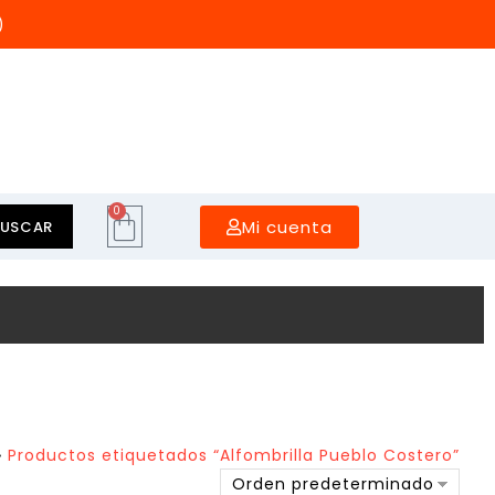
)
0
Mi cuenta
BUSCAR
»
Productos etiquetados “Alfombrilla Pueblo Costero”
Orden predeterminado