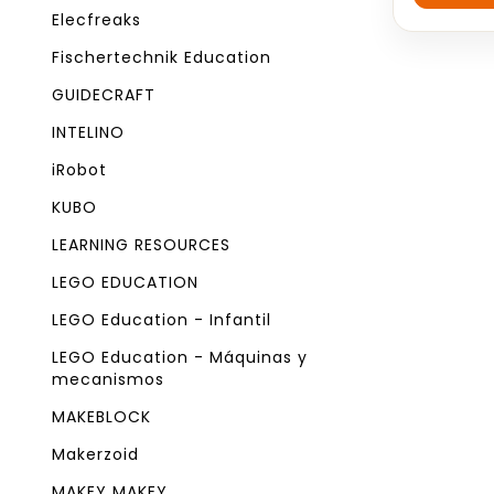
5
Elecfreaks
Fischertechnik Education
GUIDECRAFT
INTELINO
iRobot
KUBO
LEARNING RESOURCES
LEGO EDUCATION
LEGO Education - Infantil
LEGO Education - Máquinas y
mecanismos
MAKEBLOCK
Makerzoid
MAKEY MAKEY