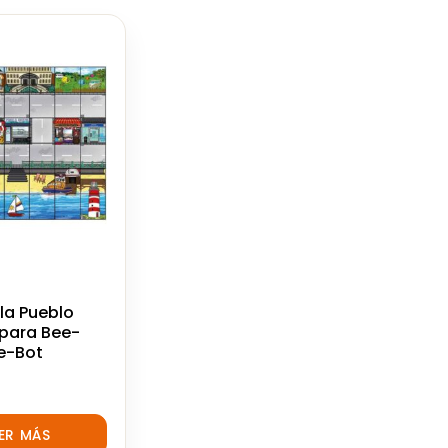
lla Pueblo
para Bee-
ue-Bot
EER MÁS