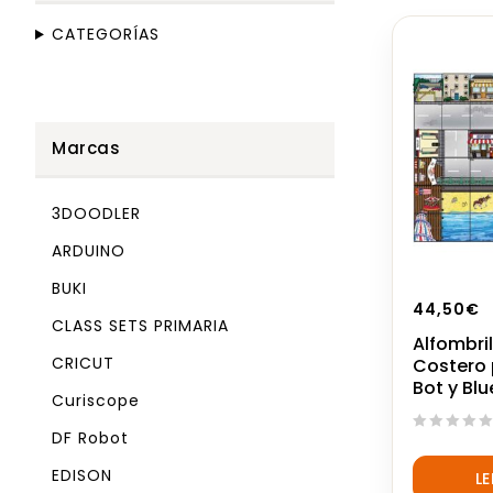
CATEGORÍAS
Marcas
3DOODLER
ARDUINO
BUKI
44,50
€
CLASS SETS PRIMARIA
Alfombri
CRICUT
Costero 
Bot y Bl
Curiscope
DF Robot
0
out
EDISON
L
of