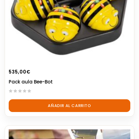
535,00
€
Pack aula Bee-Bot
0
out
AÑADIR AL CARRITO
of
5