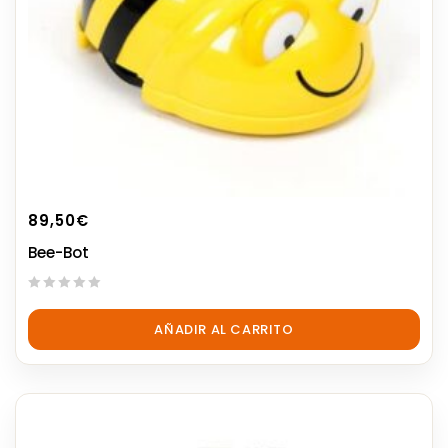
89,50
€
Bee-Bot
0
out
AÑADIR AL CARRITO
of
5