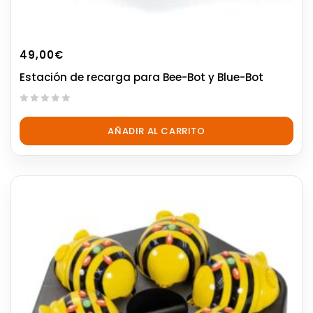
49,00
€
Estación de recarga para Bee-Bot y Blue-Bot
0
out
AÑADIR AL CARRITO
of
5