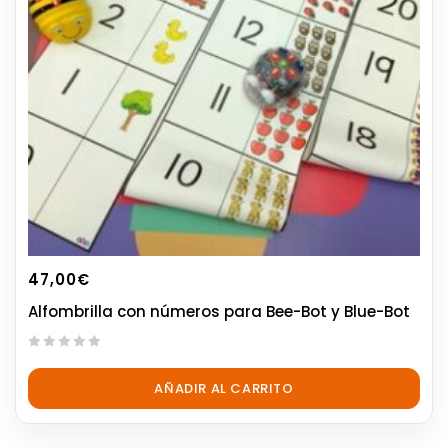
47,00
€
Alfombrilla con números para Bee-Bot y Blue-Bot
0
out
AÑADIR AL CARRITO
of
5