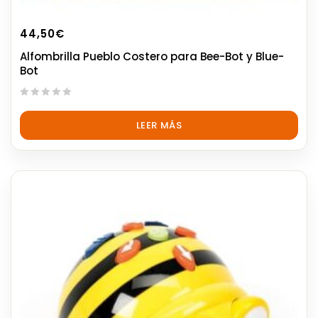
44,50
€
Alfombrilla Pueblo Costero para Bee-Bot y Blue-
Bot
0
out
LEER MÁS
of
5