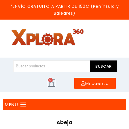
*ENVÍO GRATUITO A PARTIR DE 150€ (Península y
Baleares)
BUSCAR
0
Mi cuenta
MENU
Abeja