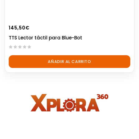
145,50
€
TTS Lector táctil para Blue-Bot
0
out
AÑADIR AL CARRITO
of
5