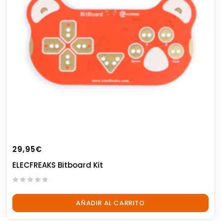
29,95
€
ELECFREAKS Bitboard Kit
0
out
AÑADIR AL CARRITO
of
5