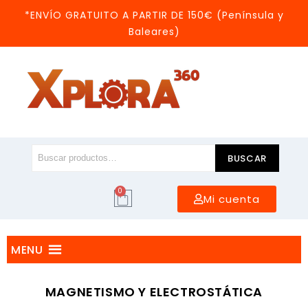
*ENVÍO GRATUITO A PARTIR DE 150€ (Península y
Baleares)
BUSCAR
0
Mi cuenta
MENU
MAGNETISMO Y ELECTROSTÁTICA