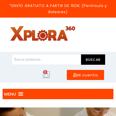
*ENVÍO GRATUITO A PARTIR DE 150€ (Península y
Baleares)
BUSCAR
0
Mi cuenta
MENU