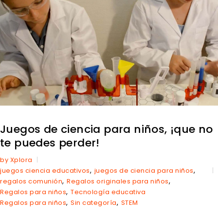
Juegos de ciencia para niños, ¡que no
te puedes perder!
by Xplora
,
,
juegos ciencia educativos
juegos de ciencia para niños
,
,
regalos comunión
Regalos originales para niños
,
Regalos para niños
Tecnología educativa
,
,
Regalos para niños
Sin categoría
STEM