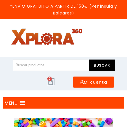
*ENVÍO GRATUITO A PARTIR DE 150€ (Península y
Baleares)
BUSCAR
0
Mi cuenta
MENU