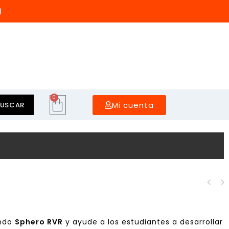
)
0
Mi cuenta
BUSCAR
AI & IoT Scientist -
ARDUINO ® Sensor Kit -
Set de ampliación
Bundle
ando
Sphero RVR
y ayude a los estudiantes a desarrollar