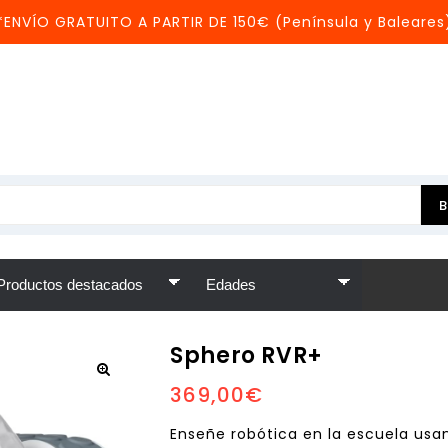
*ENVÍO GRATUITO A PARTIR DE 150€ (Península y Baleares
Sphero RVR+
369,00
€
Enseñe robótica en la escuela us