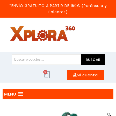
*ENVÍO GRATUITO A PARTIR DE 150€ (Península y
Baleares)
BUSCAR
0
Mi cuenta
MENU