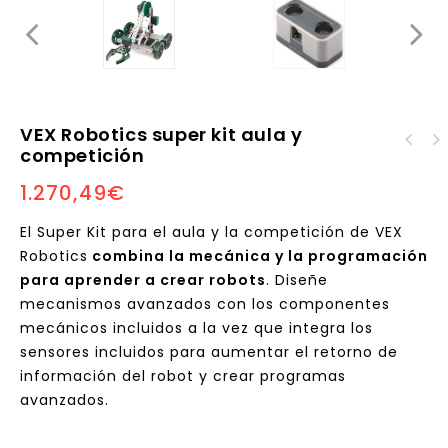
VEX Robotics super kit aula y
Sam Labs Classroom kit
competición
VEX EDR kit
(reacondicionado)
1.270,49
€
programación aula y
competición
El Super Kit para el aula y la competición de VEX
Robotics
combina la mecánica y la programación
para aprender a crear robots
. Diseñe
mecanismos avanzados con los componentes
mecánicos incluidos a la vez que integra los
sensores incluidos para aumentar el retorno de
información del robot y crear programas
avanzados.