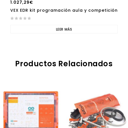
1.027,29
€
VEX EDR kit programación aula y competición
0
out
LEER MÁS
of
5
Productos Relacionados