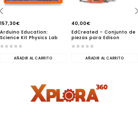
157,30
€
40,00
€
Arduino Education:
EdCreated – Conjunto de
Science Kit Physics Lab
piezas para Edison
0
0
out
AÑADIR AL CARRITO
out
AÑADIR AL CARRITO
of
of
5
5