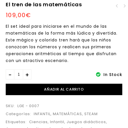
El tren de las matemáticas
Set de Tubos para
109,00
€
Máquinas técnicas
experimentar
LEGO® DUPLO®
El set ideal para iniciarse en el mundo de las
matemáticas de la forma más lúdica y divertida.
Este mágico y colorido tren hará que los niños
conozcan los números y realicen sus primeras
operaciones aritméticas al tiempo que disfrutan
con un atractivo escenario.
In Stock
AÑADIR AL CARRITO
SKU:
LGE - 0007
Categorías:
INFANTIL
,
MATEMÁTICAS
,
STEAM
Etiquetas:
Ciencias
,
Infantil
,
Juegos didácticos
,