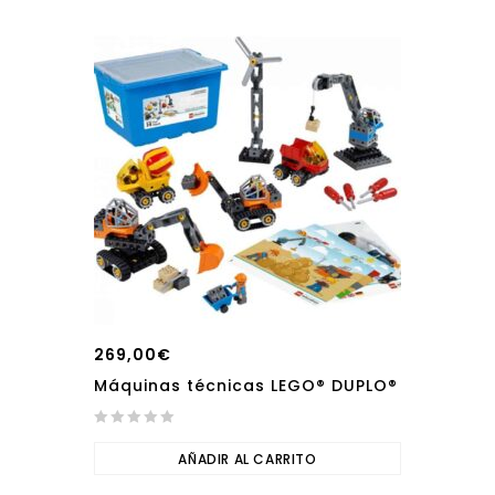
269,00
€
Máquinas técnicas LEGO® DUPLO®
0
out
AÑADIR AL CARRITO
of