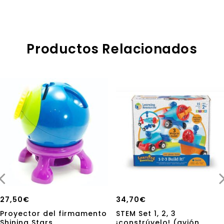
5
Productos Relacionados
27,50
€
34,70
€
Proyector del firmamento
STEM Set 1, 2, 3
Shining Stars
¡constrúyelo! (avión,