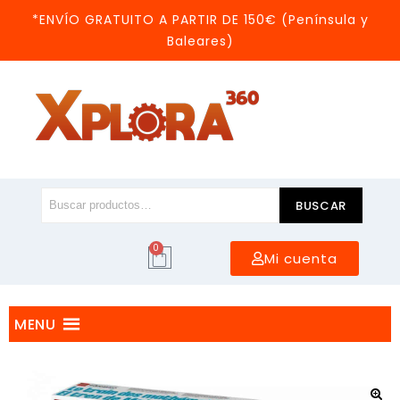
*ENVÍO GRATUITO A PARTIR DE 150€ (Península y
Baleares)
BUSCAR
0
Mi cuenta
MENU