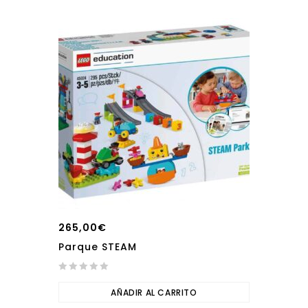
5
265,00
€
Parque STEAM
0
out
AÑADIR AL CARRITO
of