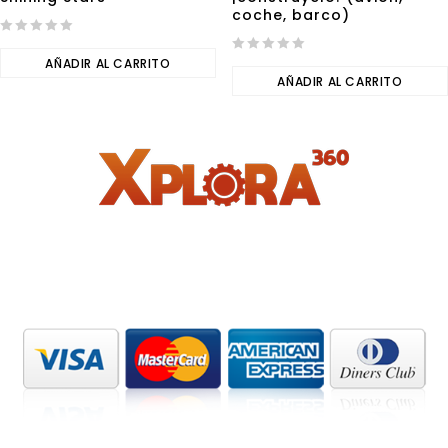
coche, barco)
0
out
AÑADIR AL CARRITO
0
of
out
AÑADIR AL CARRITO
5
of
5