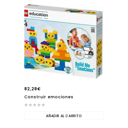
82,28
€
Construir emociones
0
out
AÑADIR AL CARRITO
of
5