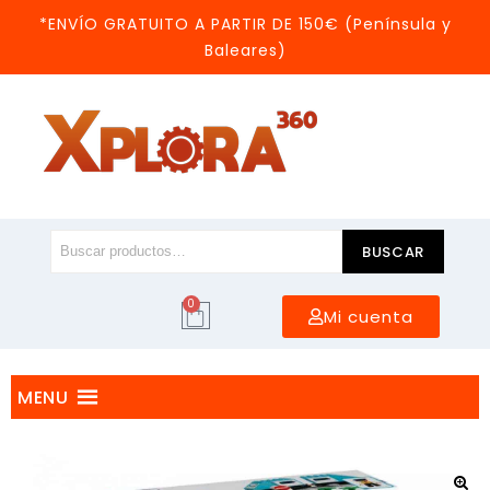
*ENVÍO GRATUITO A PARTIR DE 150€ (Península y
Baleares)
BUSCAR
0
Mi cuenta
MENU