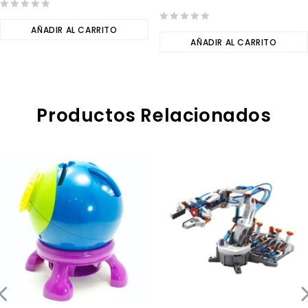
0
out
AÑADIR AL CARRITO
0
of
out
AÑADIR AL CARRITO
5
of
5
Productos Relacionados