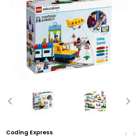
Coding Express
Set Primeras máquinas