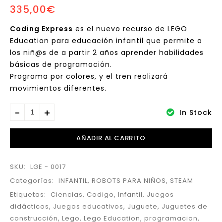
335,00
€
simples de LEGO®
Educación
Coding Express
es el nuevo recurso de LEGO
Education para educación infantil que permite a
los niñ@s de a partir 2 años aprender habilidades
básicas de programación.
Programa por colores, y el tren realizará
movimientos diferentes.
In Stock
AÑADIR AL CARRITO
SKU:
LGE - 0017
Categorías:
INFANTIL
,
ROBOTS PARA NIÑOS
,
STEAM
Etiquetas:
Ciencias
,
Codigo
,
Infantil
,
Juegos
didácticos
,
Juegos educativos
,
Juguete
,
Juguetes de
construcción
,
Lego
,
Lego Education
,
programacion
,