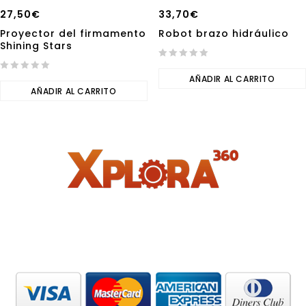
27,50
€
33,70
€
Proyector del firmamento
Robot brazo hidráulico
Shining Stars
0
0
out
AÑADIR AL CARRITO
out
AÑADIR AL CARRITO
of
of
5
5