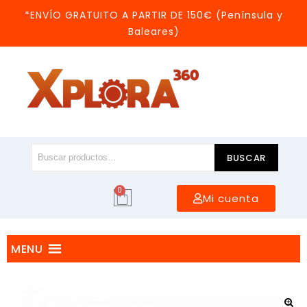
*ENVÍO GRATUITO A PARTIR DE 150€ (Península y
Baleares)
BUSCAR
0
Mi cuenta
MENU