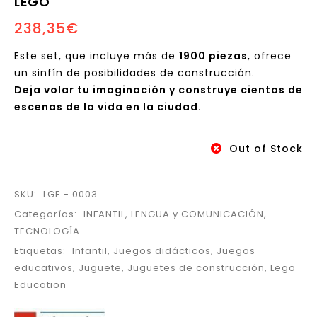
LEGO
Ozobot BIT 2.0 Doble -
238,35
€
Blanco y Negro
Este set, que incluye más de
1900 piezas
, ofrece
un sinfín de posibilidades de construcción.
Deja volar tu imaginación y construye cientos de
escenas de la vida en la ciudad.
Out of Stock
SKU:
LGE - 0003
Categorías:
INFANTIL
,
LENGUA y COMUNICACIÓN
,
TECNOLOGÍA
Etiquetas:
Infantil
,
Juegos didácticos
,
Juegos
educativos
,
Juguete
,
Juguetes de construcción
,
Lego
Education