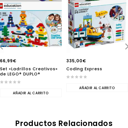
66,99
€
335,00
€
Set «Ladrillos Creativos»
Coding Express
de LEGO® DUPLO®
0
0
out
AÑADIR AL CARRITO
out
AÑADIR AL CARRITO
of
of
5
5
Productos Relacionados