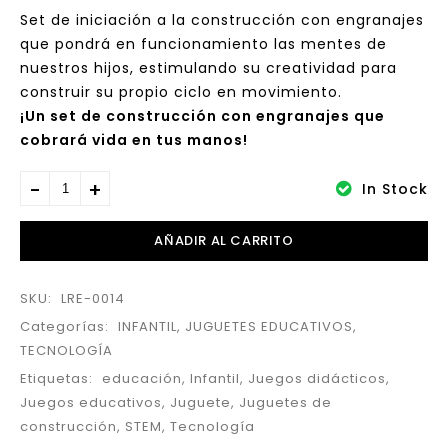
Set de iniciación a la construcción con engranajes
que pondrá en funcionamiento las mentes de
nuestros hijos, estimulando su creatividad para
construir su propio ciclo en movimiento.
¡Un set de construcción con engranajes que
cobrará vida en tus manos!
In Stock
AÑADIR AL CARRITO
SKU:
LRE-0014
Categorías:
INFANTIL
,
JUGUETES EDUCATIVOS
,
TECNOLOGÍA
Etiquetas:
educación
,
Infantil
,
Juegos didácticos
,
Juegos educativos
,
Juguete
,
Juguetes de
construcción
,
STEM
,
Tecnología