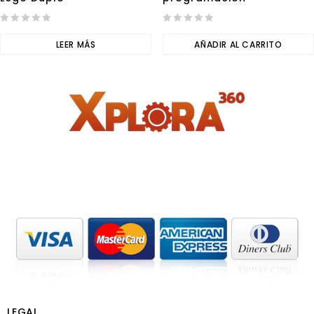
0
0
out
LEER MÁS
out
AÑADIR AL CARRITO
of
of
5
5
LEGAL