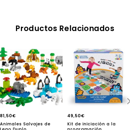
5
Productos Relacionados
81,50
€
49,50
€
Animales Salvajes de
Kit de iniciación a la
Lego Duplo
programación