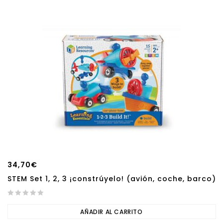
34,70
€
STEM Set 1, 2, 3 ¡constrúyelo! (avión, coche, barco)
0
out
AÑADIR AL CARRITO
of