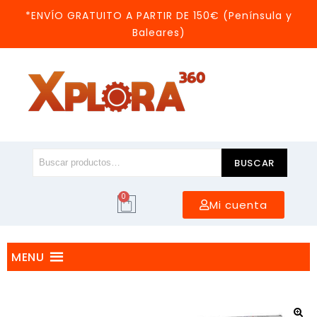
*ENVÍO GRATUITO A PARTIR DE 150€ (Península y
Baleares)
BUSCAR
0
Mi cuenta
MENU