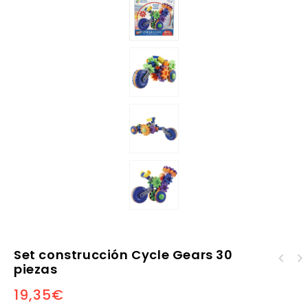
Set construcción Cycle Gears 30
Proyector del
piezas
firmamento Shining
19,35
€
Stars