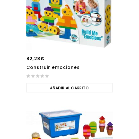
82,28
€
Construir emociones
0
out
AÑADIR AL CARRITO
of
5