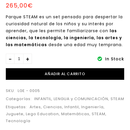
265,00
€
Set "Empezando la
Comunidad" de LEGO
Parque STEAM es un set pensado para despertar la
curiosidad natural de los niños y su interés por
aprender, que les permite familiarizarse con
las
ciencias, la tecnología, la ingeniería, las artes y
las matemáticas
desde una edad muy temprana.
In Stock
AÑADIR AL CARRITO
SKU:
LGE - 0005
Categorías:
INFANTIL
,
LENGUA y COMUNICACIÓN
,
STEAM
Etiquetas:
Artes
,
Ciencias
,
Infantil
,
Ingeniería
,
Juguete
,
Lego Education
,
Matemáticas
,
STEAM
,
Tecnología