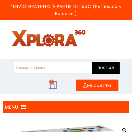
*ENVÍO GRATUITO A PARTIR DE 150€ (Península y
Baleares)
BUSCAR
0
Mi cuenta
MENU