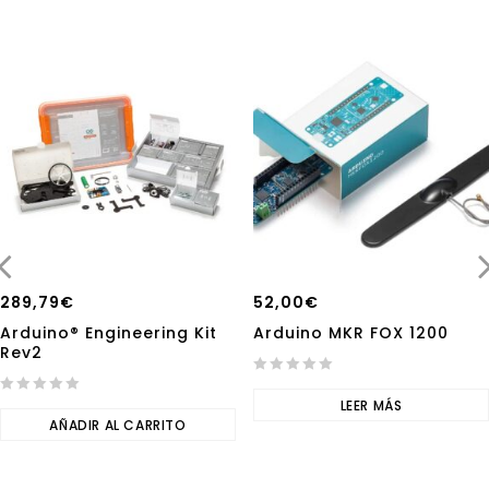
289,79
€
52,00
€
Arduino® Engineering Kit
Arduino MKR FOX 1200
Rev2
0
0
out
LEER MÁS
out
AÑADIR AL CARRITO
of
of
5
5