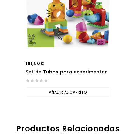
161,50
€
Set de Tubos para experimentar
0
out
AÑADIR AL CARRITO
of
5
Productos Relacionados