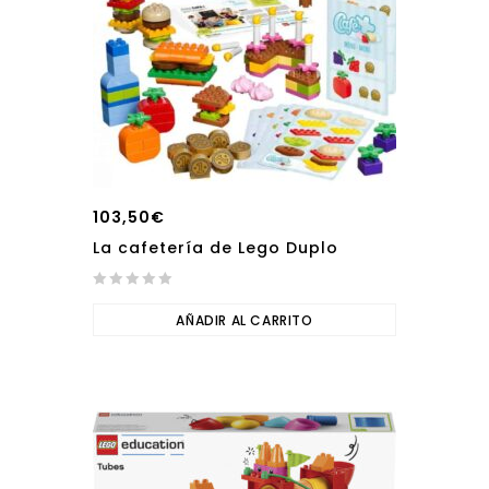
103,50
€
La cafetería de Lego Duplo
0
out
AÑADIR AL CARRITO
of
5