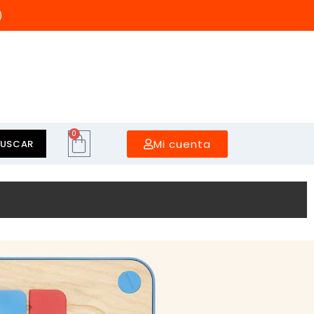
)
0
Mi cuenta
BUSCAR