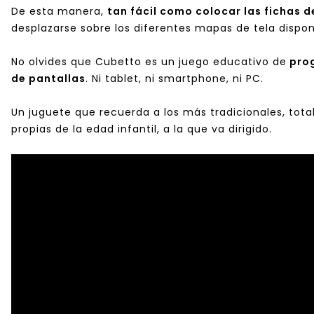
De esta manera,
tan fácil como colocar las fichas d
desplazarse sobre los diferentes mapas de tela disponi
No olvides que Cubetto es un juego educativo de
pro
de pantallas
. Ni tablet, ni smartphone, ni PC.
Un juguete que recuerda a los más tradicionales, tot
propias de la edad infantil, a la que va dirigido.