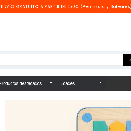
*ENVÍO GRATUITO A PARTIR DE 150€ (Península y Baleares