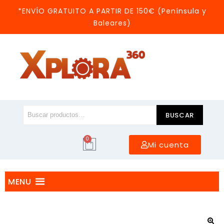
*ENVÍO GRATUITO A PARTIR DE 150€ (Península y
Baleares)
BUSCAR
0
Mi cuenta
MENU