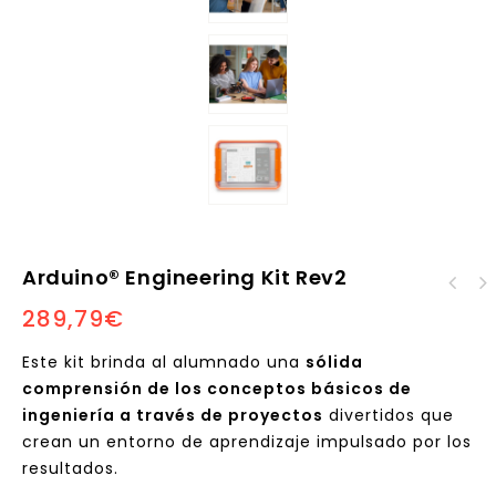
Arduino® Engineering Kit Rev2
Arduino® Replacement
289,79
€
Arduino® Explore IoT
Pack
Kit
Este kit brinda al alumnado una
sólida
comprensión de los conceptos básicos de
ingeniería a través de
proyectos
divertidos que
crean un entorno de aprendizaje impulsado por los
resultados.