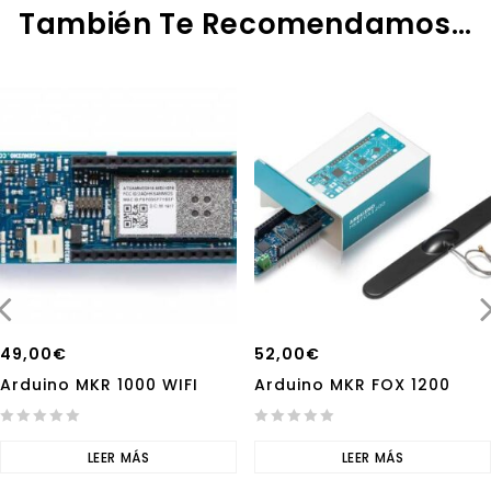
También Te Recomendamos…
49,00
€
52,00
€
Arduino MKR 1000 WIFI
Arduino MKR FOX 1200
0
0
out
LEER MÁS
out
LEER MÁS
of
of