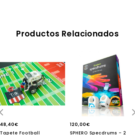
5
5
Productos Relacionados
48,40
€
120,00
€
Tapete Football
SPHERO Specdrums – 2