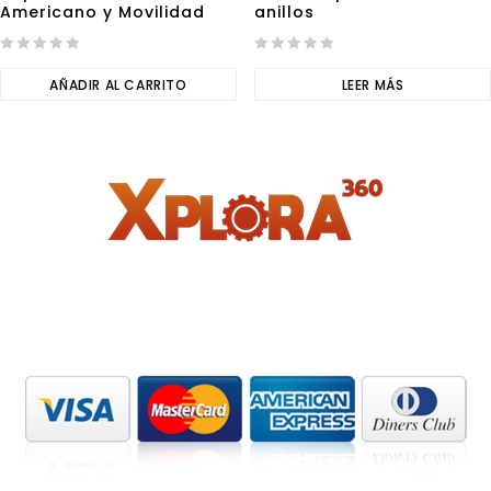
Americano y Movilidad
anillos
0
0
out
AÑADIR AL CARRITO
out
LEER MÁS
of
of
5
5