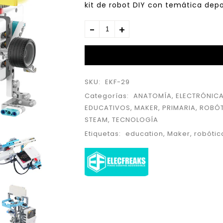
kit de robot DIY con temática depo
SKU:
EKF-29
Categorías:
ANATOMÍA
,
ELECTRÓNIC
EDUCATIVOS
,
MAKER
,
PRIMARIA
,
ROBÓT
STEAM
,
TECNOLOGÍA
Etiquetas:
education
,
Maker
,
robótic