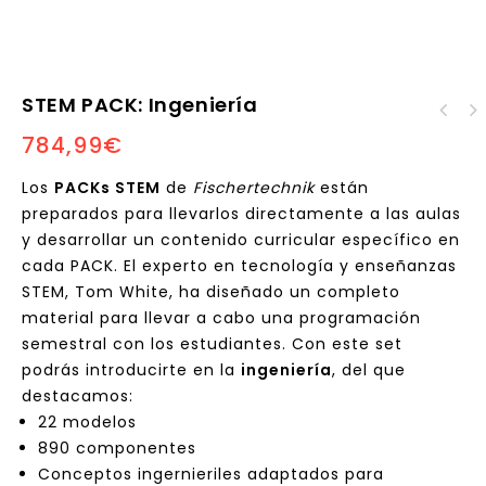
STEM PACK: Ingeniería
STEM PACK: Energías
784,99
€
Robotics: laboratorio
Renovables
de competición
Los
PACKs STEM
de
Fischertechnik
están
preparados para llevarlos directamente a las aulas
y desarrollar un contenido curricular específico en
cada PACK. El experto en tecnología y enseñanzas
STEM, Tom White, ha diseñado un completo
material para llevar a cabo una programación
semestral con los estudiantes. Con este set
podrás introducirte en la
ingeniería
, del que
destacamos:
22 modelos
890 componentes
Conceptos ingernieriles adaptados para