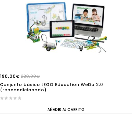
190,00
€
220,00
€
Conjunto básico LEGO Education WeDo 2.0
(reacondicionado)
0
out
AÑADIR AL CARRITO
of
5