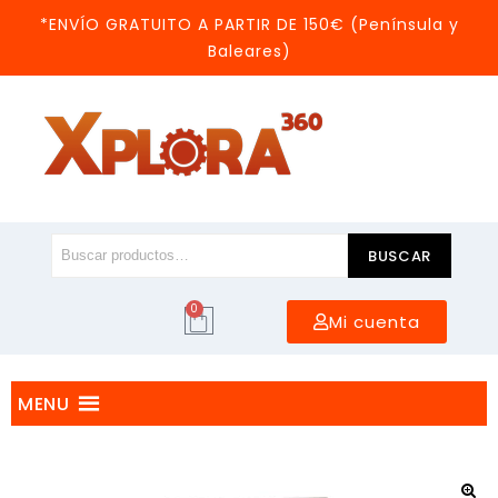
*ENVÍO GRATUITO A PARTIR DE 150€ (Península y
Baleares)
BUSCAR
0
Mi cuenta
MENU