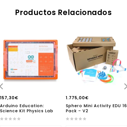
Productos Relacionados
157,30
€
1.775,00
€
Arduino Education:
Sphero Mini Activity EDU 16
Science Kit Physics Lab
Pack – V2
0
0