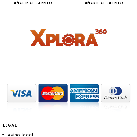
out
AÑADIR AL CARRITO
out
AÑADIR AL CARRITO
of
of
5
5
LEGAL
Aviso legal