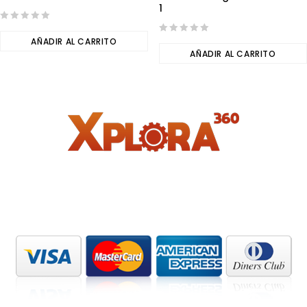
1
0
out
AÑADIR AL CARRITO
0
of
out
AÑADIR AL CARRITO
5
of
5