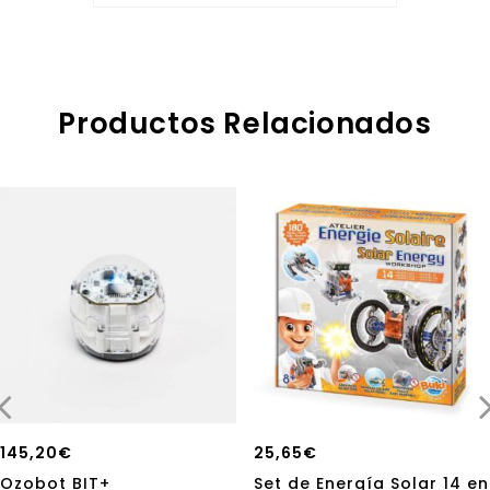
of
5
Productos Relacionados
145,20
€
25,65
€
Ozobot BIT+
Set de Energía Solar 14 en