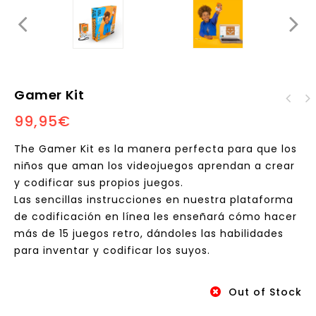
Gamer Kit
Set de Energía Solar
99,95
€
Kit Sintetizador con
14 en 1
Scratch
The Gamer Kit es la manera perfecta para que los
niños que aman los videojuegos aprendan a crear
y codificar sus propios juegos.
Las sencillas instrucciones en nuestra plataforma
de codificación en línea les enseñará cómo hacer
más de 15 juegos retro, dándoles las habilidades
para inventar y codificar los suyos.
Out of Stock