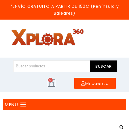
*ENVÍO GRATUITO A PARTIR DE 150€ (Península y
Baleares)
BUSCAR
0
Mi cuenta
MENU