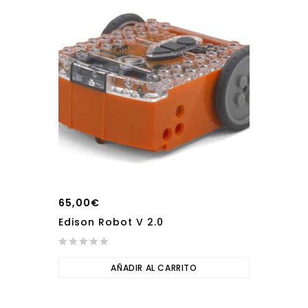
65,00
€
Edison Robot V 2.0
0
out
AÑADIR AL CARRITO
of
5