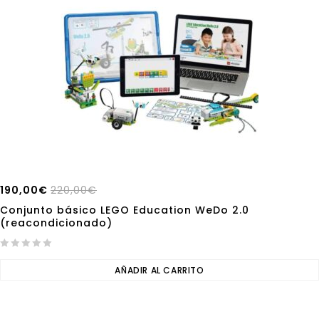
190,00
€
220,00
€
Conjunto básico LEGO Education WeDo 2.0
(reacondicionado)
0
out
AÑADIR AL CARRITO
of
5