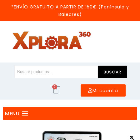
*ENVÍO GRATUITO A PARTIR DE 150€ (Península y
Baleares)
BUSCAR
0
Mi cuenta
MENU