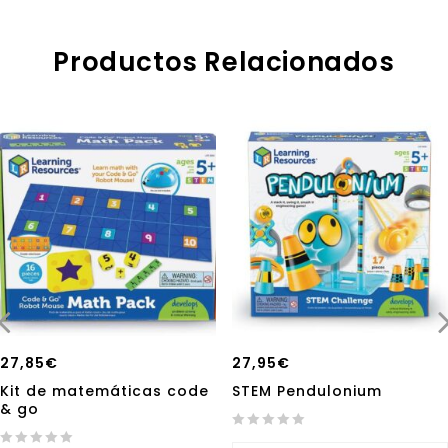
Productos Relacionados
27,85
€
27,95
€
Kit de matemáticas code
STEM Pendulonium
& go
0