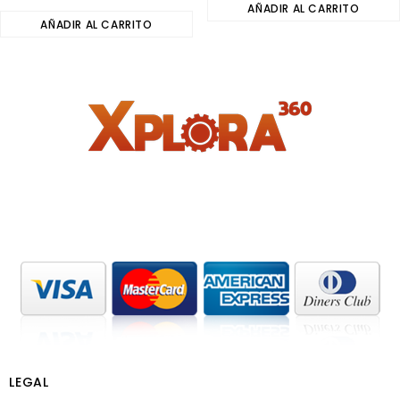
0
out
AÑADIR AL CARRITO
out
AÑADIR AL CARRITO
of
of
5
5
LEGAL