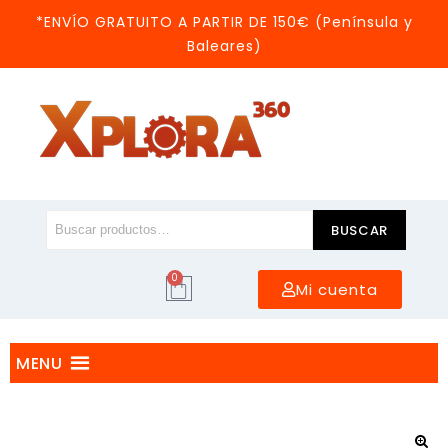
*ENVÍO GRATUITO A PARTIR DE 150€ (Península y
Baleares)
BUSCAR
0
Mi cuenta
MENU