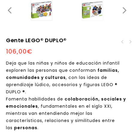
Gente LEGO® DUPLO®
106,00
€
Set de expansión LEGO®
Education SPIKE Prime
Deja que las niñas y niños de educación infantil
exploren las personas que conforman
familias,
comunidades y culturas
, con las ideas de
aprendizaje lúdico, accesorios y figuras LEGO ®
DUPLO ®.
Fomenta habilidades de
colaboración, sociales y
emocionales
, fundamentales en el siglo XXI,
mientras van entendiendo mejor las
características, relaciones y similitudes entre
las
personas
.