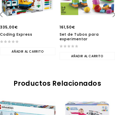
335,00
€
161,50
€
Coding Express
Set de Tubos para
experimentar
0
out
AÑADIR AL CARRITO
0
of
out
AÑADIR AL CARRITO
5
of
5
Productos Relacionados