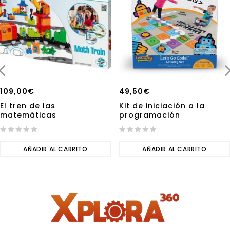
109,00
€
49,50
€
El tren de las
Kit de iniciación a la
matemáticas
programación
0
0
out
AÑADIR AL CARRITO
out
AÑADIR AL CARRITO
of
of
5
5