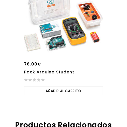
76,00
€
Pack Arduino Student
0
out
AÑADIR AL CARRITO
of
5
Productos Relacionados