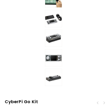
CyberPi Go Kit
Makeblock mTiny -