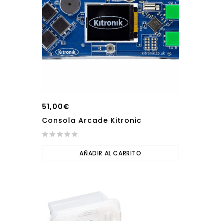
51,00
€
Consola Arcade Kitronic
0
out
AÑADIR AL CARRITO
of
5