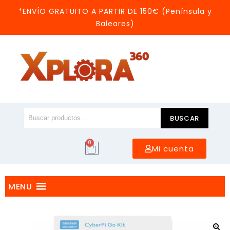
*ENVÍO GRATUITO A PARTIR DE 150€ (Península y
Baleares)
BUSCAR
0
Mi cuenta
MENU