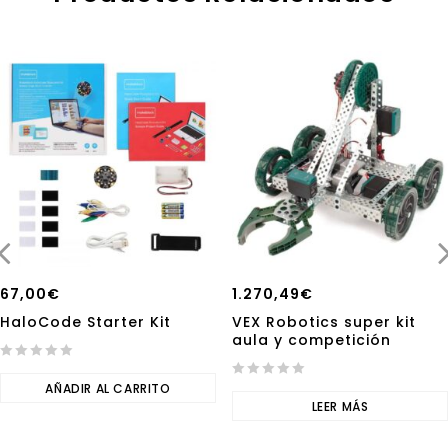
67,00
€
1.270,49
€
HaloCode Starter Kit
VEX Robotics super kit
aula y competición
0
out
AÑADIR AL CARRITO
0
of
out
LEER MÁS
5
of
5