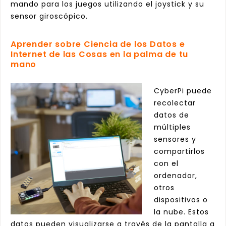
mando para los juegos utilizando el joystick y su
sensor giroscópico.
Aprender sobre Ciencia de los Datos e
Internet de las Cosas en la palma de tu
mano
CyberPi puede
recolectar
datos de
múltiples
sensores y
compartirlos
con el
ordenador,
otros
dispositivos o
la nube. Estos
datos pueden visualizarse a
través de la pantalla a