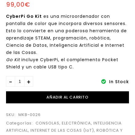
99,00
€
mTiny Coding Kit Map
Discover Kit
Pack
CyberPi Go Kit
es una microordenador con
pantalla de color que incorpora diversos sensores.
Esto lo convierte en una poderosa herramienta de
aprendizaje STEAM, programación, robótica,
Ciencia de Datos, Inteligencia Artificial e Internet
de las Cosas.
Go Kit
incluye CyberPi, el complemento Pocket
Shield y un cable USB tipo C.
In Stock
AÑADIR AL CARRITO
SKU:
MKB-0026
Categorías:
CONSOLAS
,
ELECTRÓNICA
,
INTELIGENCIA
ARTIFICIAL
,
INTERNET DE LAS COSAS (IoT)
,
ROBÓTICA Y