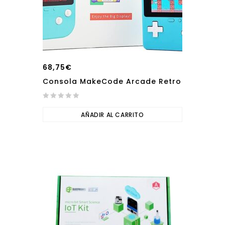
68,75
€
Consola MakeCode Arcade Retro
0
out
AÑADIR AL CARRITO
of
5