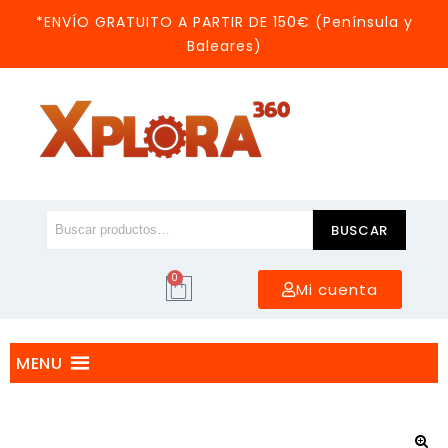
*ENVÍO GRATUITO A PARTIR DE 150€ (Península y
Baleares)
BUSCAR
0
Mi cuenta
MENU