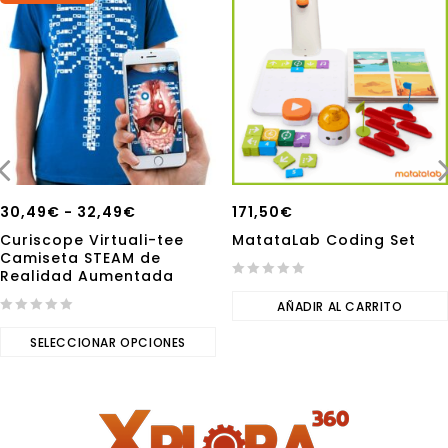
30,49
€
-
32,49
€
171,50
€
Curiscope Virtuali-tee
MatataLab Coding Set
Camiseta STEAM de
Realidad Aumentada
0
out
AÑADIR AL CARRITO
0
of
out
SELECCIONAR OPCIONES
5
of
5