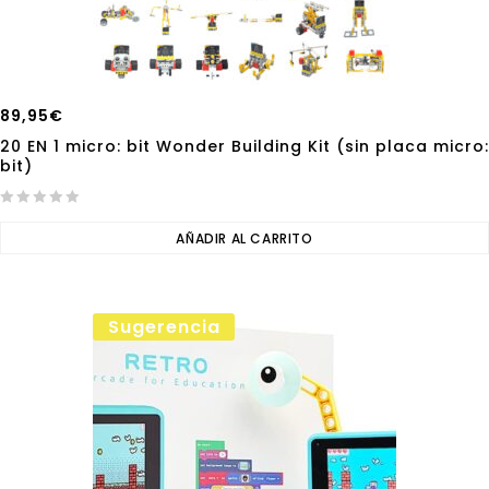
89,95
€
20 EN 1 micro: bit Wonder Building Kit (sin placa micro:
bit)
0
out
AÑADIR AL CARRITO
of
5
Sugerencia