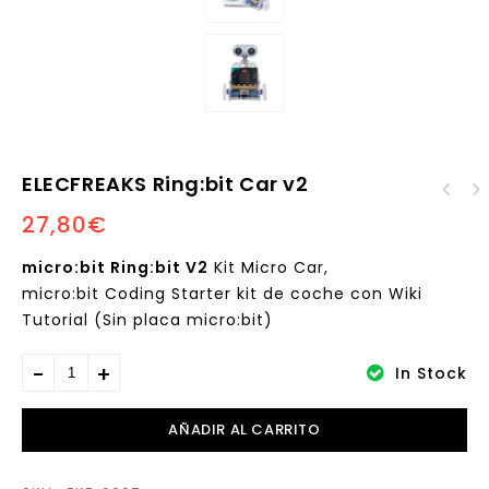
ELECFREAKS Ring:bit Car v2
27,80
€
Makerzoid Big Blocks
STEAM
micro:bit Ring:bit V2
Kit Micro Car,
micro:bit Coding Starter kit de coche con Wiki
Tutorial (Sin placa micro:bit)
In Stock
AÑADIR AL CARRITO