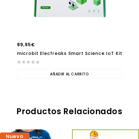
89,95
€
microbit Elecfreaks Smart Science IoT Kit
0
out
AÑADIR AL CARRITO
of
5
Productos Relacionados
Nuevo