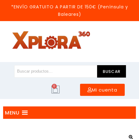
*ENVÍO GRATUITO A PARTIR DE 150€ (Península y
Baleares)
BUSCAR
0
Mi cuenta
MENU