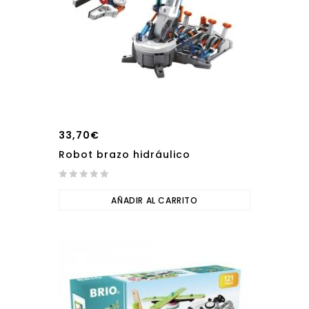
33,70
€
Robot brazo hidráulico
0
out
AÑADIR AL CARRITO
of
5