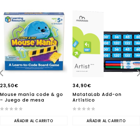
23,50
€
34,90
€
Mouse manía code & go
MatataLab Add-on
– Juego de mesa
Artístico
0
0
out
AÑADIR AL CARRITO
out
AÑADIR AL CARRITO
of
of
5
5