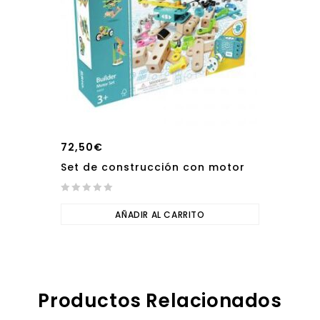
72,50
€
Set de construcción con motor
0
out
AÑADIR AL CARRITO
of
5
Productos Relacionados