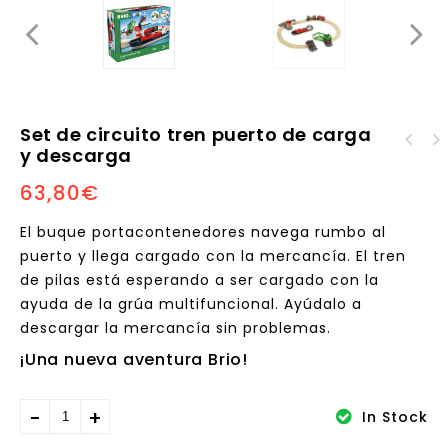
Set de circuito tren puerto de carga
Curiscope Poster STEAM
y descarga
Curiscope Poster STEAM
Realidad Aumentada
63,80
€
Realidad Aumentada
*Marte*
*Tierra - Marte -
Luna*
El buque portacontenedores navega rumbo al
puerto y llega cargado con la mercancía. El tren
de pilas está esperando a ser cargado con la
ayuda de la grúa multifuncional. Ayúdalo a
descargar la mercancía sin problemas.
¡Una nueva aventura Brio!
In Stock