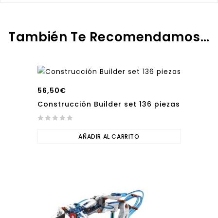
También Te Recomendamos…
56,50
€
Construcción Builder set 136 piezas
0
out
AÑADIR AL CARRITO
of
5