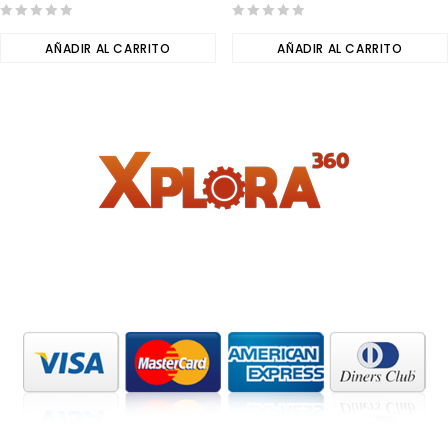
0
0
out
AÑADIR AL CARRITO
out
AÑADIR AL CARRITO
of
of
5
5