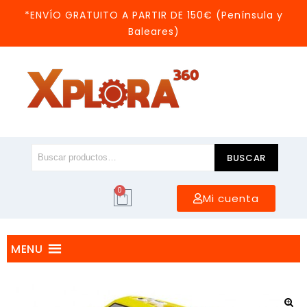
*ENVÍO GRATUITO A PARTIR DE 150€ (Península y
Baleares)
BUSCAR
0
Mi cuenta
MENU