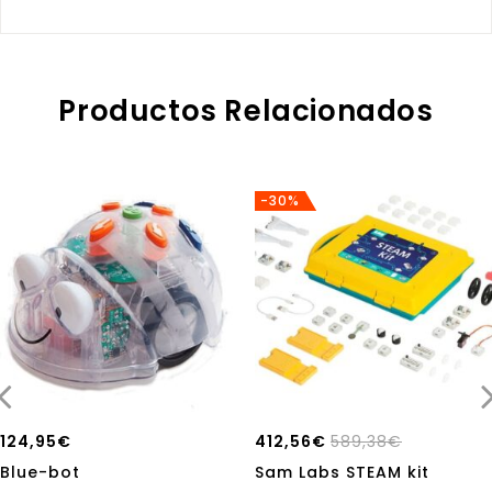
Productos Relacionados
-30%
124,95
€
412,56
€
589,38
€
Blue-bot
Sam Labs STEAM kit