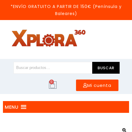
*ENVÍO GRATUITO A PARTIR DE 150€ (Península y
Baleares)
BUSCAR
0
Mi cuenta
MENU