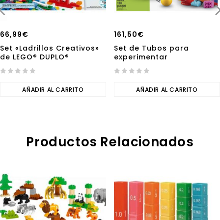
66,99
€
161,50
€
Set «Ladrillos Creativos»
Set de Tubos para
de LEGO® DUPLO®
experimentar
0
0
out
AÑADIR AL CARRITO
out
AÑADIR AL CARRITO
of
of
5
5
Productos Relacionados