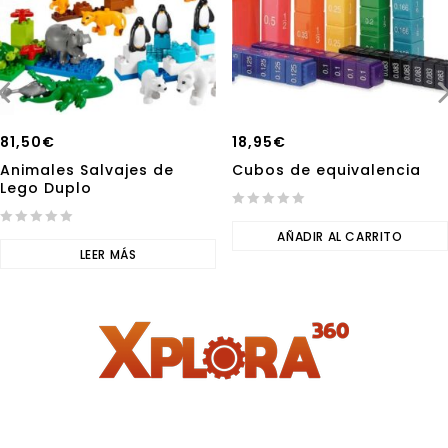
81,50
€
18,95
€
Animales Salvajes de
Cubos de equivalencia
Lego Duplo
0
0
out
AÑADIR AL CARRITO
out
LEER MÁS
of
of
5
5