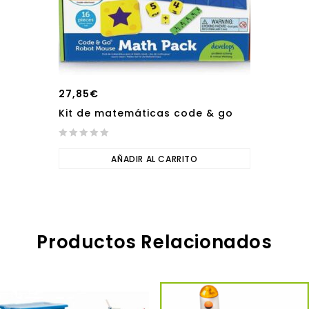
27,85
€
Kit de matemáticas code & go
0
out
AÑADIR AL CARRITO
of
5
Productos Relacionados