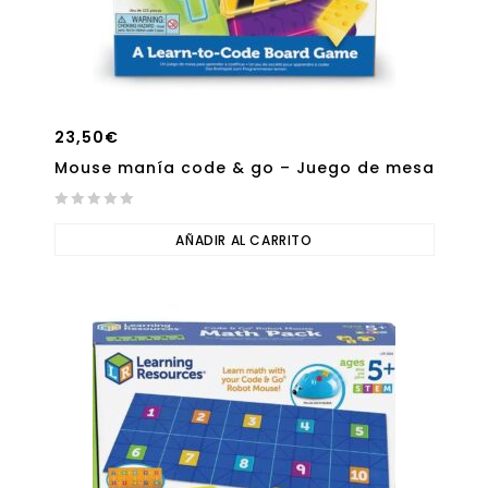
23,50
€
Mouse manía code & go – Juego de mesa
0
out
AÑADIR AL CARRITO
of
5