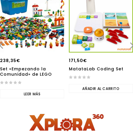
238,35
€
171,50
€
Set «Empezando la
MatataLab Coding Set
Comunidad» de LEGO
0
0
out
AÑADIR AL CARRITO
out
LEER MÁS
of
of
5
5