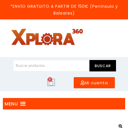
*ENVÍO GRATUITO A PARTIR DE 150€ (Península y
Baleares)
BUSCAR
0
Mi cuenta
MENU