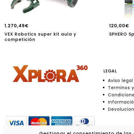
1.270,49
€
120,00
€
VEX Robotics super kit aula y
SPHERO Sp
competición
LEGAL
Aviso legal
Terminos y
Condicione
Informació
Devolucio
Gestionar el consentimiento de las