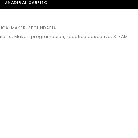
AÑADIR AL CARRITO
NICA
,
MAKER
,
SECUNDARIA
niería
,
Maker
,
programacion
,
robótica educativa
,
STEAM
,