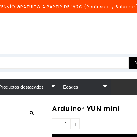
*ENVÍO GRATUITO A PARTIR DE 150€ (Península y Baleares
Arduino® YUN mini
75,50
€