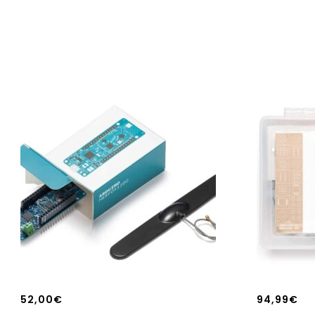
52,00
€
94,99
€