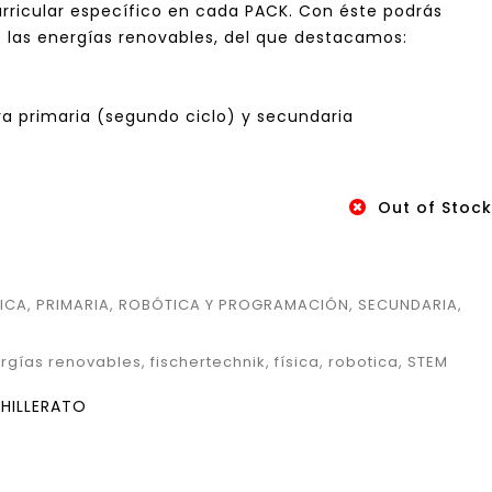
urricular específico en cada PACK. Con éste podrás
e las energías renovables, del que destacamos:
a primaria (segundo ciclo) y secundaria
Out of Stock
SICA
,
PRIMARIA
,
ROBÓTICA Y PROGRAMACIÓN
,
SECUNDARIA
,
rgías renovables
,
fischertechnik
,
física
,
robotica
,
STEM
HILLERATO