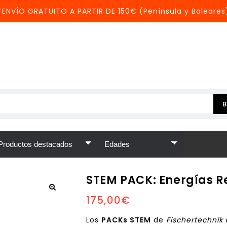
*ENVÍO GRATUITO A PARTIR DE 150€ (Península y Baleares
STEM PACK: Energías 
175,00
€
Los
PACKs STEM
de
Fischertechnik