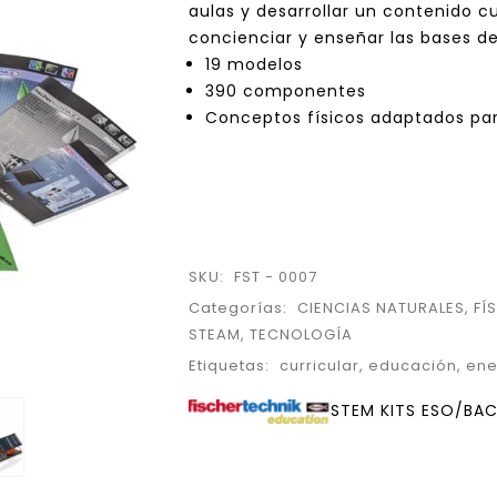
aulas y desarrollar un contenido c
concienciar y enseñar las bases d
19 modelos
390 componentes
Conceptos físicos adaptados par
SKU:
FST - 0007
Categorías:
CIENCIAS NATURALES
,
FÍ
STEAM
,
TECNOLOGÍA
Etiquetas:
curricular
,
educación
,
ene
STEM KITS ESO/BAC