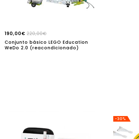
190,00
€
220,00
€
Conjunto básico LEGO Education
WeDo 2.0 (reacondicionado)
-30%