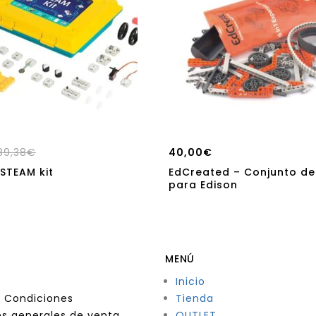
89,38
€
40,00
€
STEAM kit
EdCreated – Conjunto de
para Edison
MENÚ
Inicio
 Condiciones
Tienda
s generales de venta
OUTLET