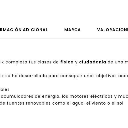
ORMACIÓN ADICIONAL
MARCA
VALORACIONE
ik completa tus clases de
física
y
ciudadanía
de una m
nik se ha desarrollado para conseguir unos objetivos ac
ables
s acumuladores de energía, los motores eléctricos y m
de fuentes renovables como el agua, el viento o el sol